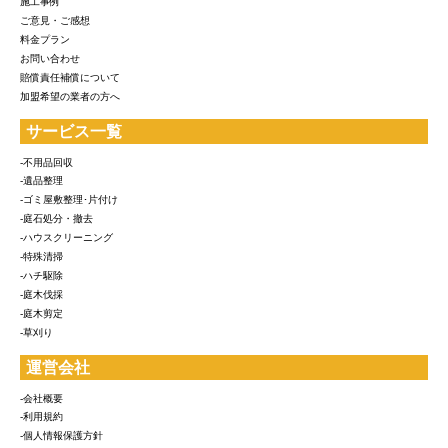
施工事例
ご意見・ご感想
料金プラン
お問い合わせ
賠償責任補償について
加盟希望の業者の方へ
サービス一覧
-不用品回収
-遺品整理
-ゴミ屋敷整理･片付け
-庭石処分・撤去
-ハウスクリーニング
-特殊清掃
-ハチ駆除
-庭木伐採
-庭木剪定
-草刈り
運営会社
-会社概要
-利用規約
-個人情報保護方針