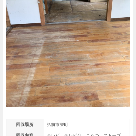
回収場所
弘前市栄町
回収内容
テレビ、テレビ台、こたつ、ストーブ、