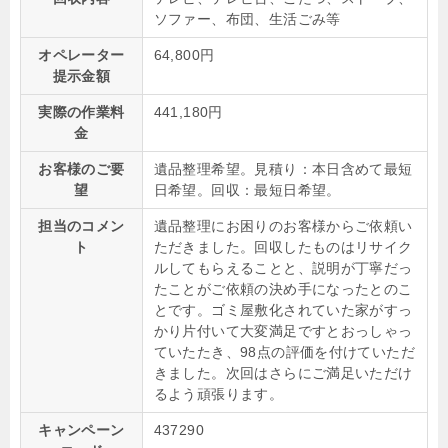
ソファー、布団、生活ごみ等
オペレーター
64,800円
提示金額
実際の作業料
441,180円
金
お客様のご要
遺品整理希望。見積り：本日含めて最短
望
日希望。回収：最短日希望。
担当のコメン
遺品整理にお困りのお客様からご依頼い
ト
ただきました。回収したものはリサイク
ルしてもらえることと、説明が丁寧だっ
たことがご依頼の決め手になったとのこ
とです。ゴミ屋敷化されていた家がすっ
かり片付いて大変満足ですとおっしゃっ
ていたたき、98点の評価を付けていただ
きました。次回はさらにご満足いただけ
るよう頑張ります。
キャンペーン
437290