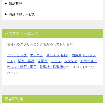
遺品整理
特殊清掃サービス
ハウスクリーニング
各種
ハウスクリーニング
も対応しております。
フローリング
、
エアコン
、
キッチン(台所)
、
換気扇(レンジフ
ード)
、
浴室・浴槽
、
洗面台
、
トイレ
、
ベランダ
、
窓ガラス・
サッシ・網戸・雨戸
、
洗濯機・洗濯槽
など、すべてお任せく
ださい。
空き家対策