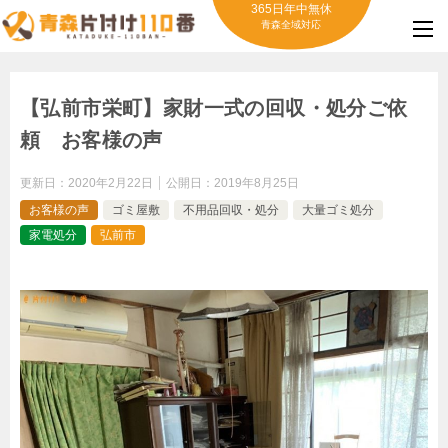
365日年中無休
青森全域対応
【弘前市栄町】家財一式の回収・処分ご依
頼 お客様の声
更新日：
2020年2月22日
公開日：
2019年8月25日
お客様の声
ゴミ屋敷
不用品回収・処分
大量ゴミ処分
家電処分
弘前市