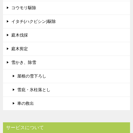
コウモリ駆除
イタチ(ハクビシン)駆除
庭木伐採
庭木剪定
雪かき、除雪
屋根の雪下ろし
雪庇・氷柱落とし
車の救出
サービスについて