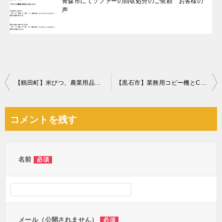
青森市にてソファーの回収処分のご依頼 お客様の
声
投
【鶴田町】米びつ、農業用品、りんご箱等の回収・処分 お客様の声
【黒石市】業務用コピー機とCRTモニターの回収・処分 お客様の声
稿
ナ
コメントを残す
ビ
ゲ
ー
名前
必須
シ
ョ
ン
メール（公開されません）
必須