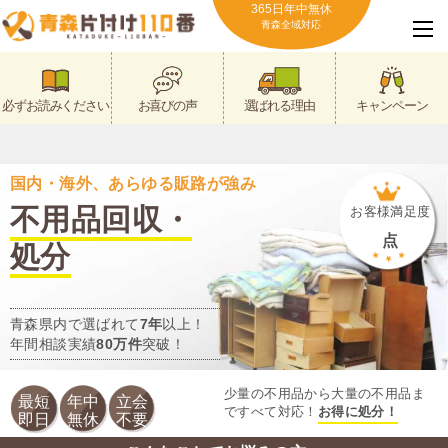
365日年中無休
青森全域対応
必ずお読みください
お喜びの声
選ばれる理由
キャンペーン
国内・海外、あらゆる販路が強み
不用品回収・
お客様満足度
点
処分
青森県内で選ばれて
7年
以上！
年間相談実績
80万件
突破！
少量の不用品から大量の不用品ま
最短
年中
立会
ですべて対応！
お得に処分！
即日
無休
不要