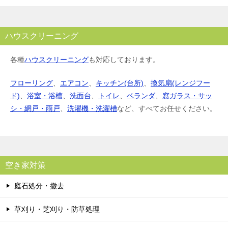
ハウスクリーニング
各種
ハウスクリーニング
も対応しております。
フローリング
、
エアコン
、
キッチン(台所)
、
換気扇(レンジフー
ド)
、
浴室・浴槽
、
洗面台
、
トイレ
、
ベランダ
、
窓ガラス・サッ
シ・網戸・雨戸
、
洗濯機・洗濯槽
など、すべてお任せください。
空き家対策
庭石処分・撤去
草刈り・芝刈り・防草処理