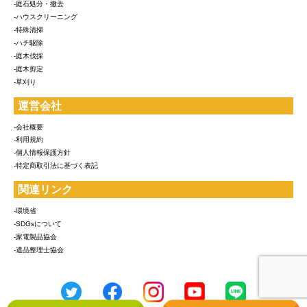
-庭石処分・撤去
-ハウスクリーニング
-特殊清掃
-ハチ駆除
-庭木伐採
-庭木剪定
-草刈り
運営会社
-会社概要
-利用規約
-個人情報保護方針
-特定商取引法に基づく表記
関連リンク
-環境省
-SDGsについて
-家電製品協会
-遺品整理士協会