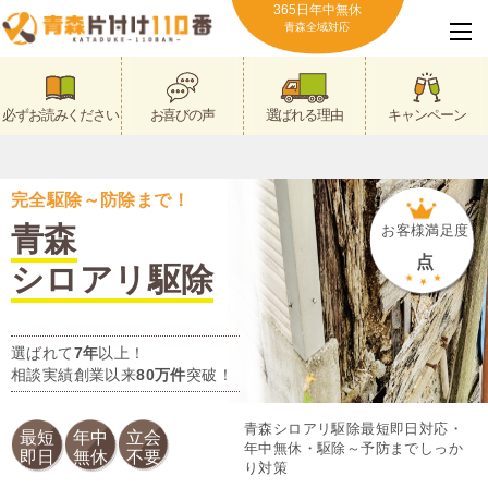
365日年中無休
青森全域対応
必ずお読みください
お喜びの声
選ばれる理由
キャンペーン
完全駆除～防除まで！
青森
お客様満足度
点
シロアリ駆除
選ばれて
7年
以上！
相談実績創業以来
80万件
突破！
青森シロアリ駆除最短即日対応・
最短
年中
立会
年中無休・駆除～予防までしっか
即日
無休
不要
り対策