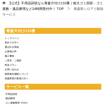
【公式】不用品回収なら青森片付け110番｜粗大ゴミ回収・ゴミ
屋敷・遺品整理など24時間受付中！
TOP
青森県シロアリ駆除
サービス
青森片付け110番
トップページ
初めての方へ
選ばれる理由
お客様の声
施工事例
ご意見・ご感想
料金プラン
お問い合わせ
賠償責任補償について
加盟希望の業者の方へ
サービス一覧
-不用品回収
-遺品整理
-ゴミ屋敷整理･片付け