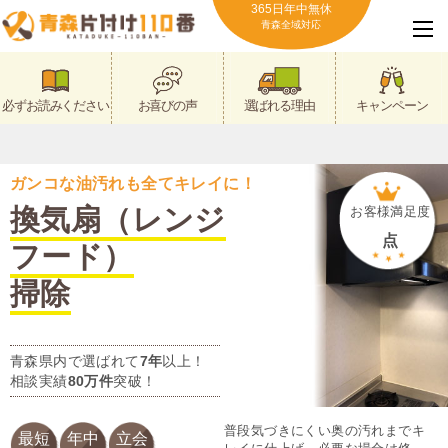
365日年中無休
青森全域対応
必ずお読みください
お喜びの声
選ばれる理由
キャンペーン
ガンコな油汚れも全てキレイに！
換気扇（レンジ
お客様満足度
点
フード）
掃除
青森県内で選ばれて
7年
以上！
相談実績
80万件
突破！
普段気づきにくい奥の汚れまでキ
最短
年中
立会