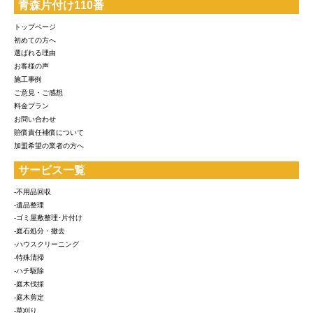
青森片付け110番
トップページ
初めての方へ
選ばれる理由
お客様の声
施工事例
ご意見・ご感想
料金プラン
お問い合わせ
賠償責任補償について
加盟希望の業者の方へ
サービス一覧
-不用品回収
-遺品整理
-ゴミ屋敷整理･片付け
-庭石処分・撤去
-ハウスクリーニング
-特殊清掃
-ハチ駆除
-庭木伐採
-庭木剪定
-草刈り