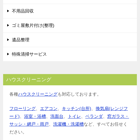
シ
不用品回収
ョ
ゴミ屋敷片付け(整理)
ン
遺品整理
特殊清掃サービス
ハウスクリーニング
各種
ハウスクリーニング
も対応しております。
フローリング
、
エアコン
、
キッチン(台所)
、
換気扇(レンジフ
ード)
、
浴室・浴槽
、
洗面台
、
トイレ
、
ベランダ
、
窓ガラス・
サッシ・網戸・雨戸
、
洗濯機・洗濯槽
など、すべてお任せく
ださい。