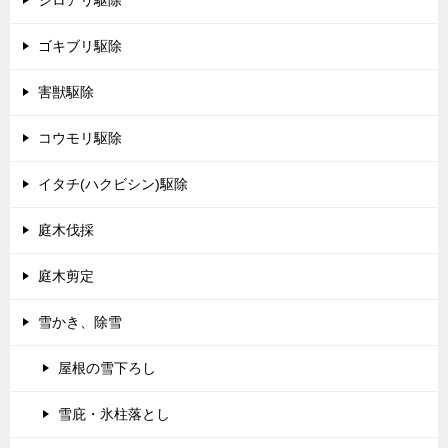
ゴキブリ駆除
害獣駆除
コウモリ駆除
イタチ(ハクビシン)駆除
庭木伐採
庭木剪定
雪かき、除雪
屋根の雪下ろし
雪庇・氷柱落とし