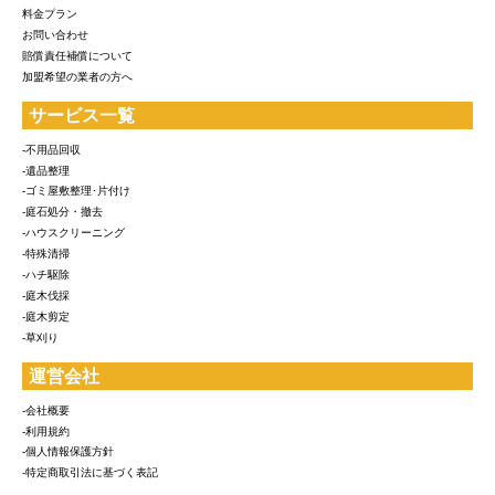
料金プラン
お問い合わせ
賠償責任補償について
加盟希望の業者の方へ
サービス一覧
-不用品回収
-遺品整理
-ゴミ屋敷整理･片付け
-庭石処分・撤去
-ハウスクリーニング
-特殊清掃
-ハチ駆除
-庭木伐採
-庭木剪定
-草刈り
運営会社
-会社概要
-利用規約
-個人情報保護方針
-特定商取引法に基づく表記