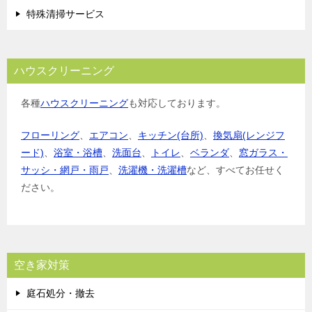
特殊清掃サービス
ハウスクリーニング
各種
ハウスクリーニング
も対応しております。
フローリング
、
エアコン
、
キッチン(台所)
、
換気扇(レンジフ
ード)
、
浴室・浴槽
、
洗面台
、
トイレ
、
ベランダ
、
窓ガラス・
サッシ・網戸・雨戸
、
洗濯機・洗濯槽
など、すべてお任せく
ださい。
空き家対策
庭石処分・撤去