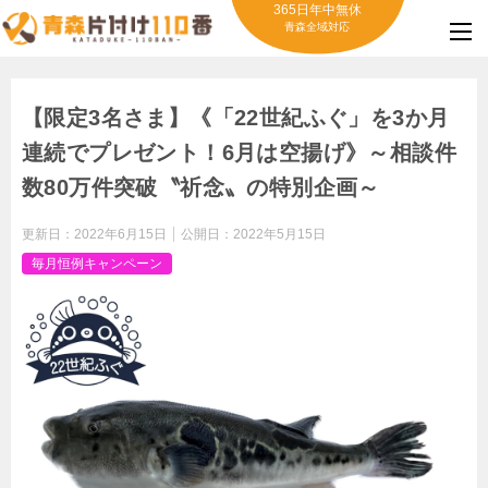
365日年中無休
青森全域対応
【限定3名さま】《「22世紀ふぐ」を3か月
連続でプレゼント！6月は空揚げ》～相談件
数80万件突破〝祈念〟の特別企画～
更新日：
2022年6月15日
公開日：
2022年5月15日
毎月恒例キャンペーン