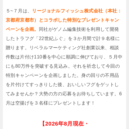
５~７月は、
リージョナルフィッシュ株式会社（本社：
京都府京都市）とコラボした特別なプレゼントキャン
ペーンを企画。
同社がゲノム編集技術を利⽤して開発
したトラフグ「22世紀ふぐ」を３か⽉間で計９名様に
贈ります。リベラルマーケティング社創業以来、相談
件数は⽚付け110番を中⼼に順調に伸びており、５⽉中
にも80万件を突破する⾒込み。それを祈念して今回の
特別キャンペーンを企画しました。⾝の回りの不⽤品
を⽚付けてすっきりした後、おいしいフグをゲットし
てみませんか？⼤勢の⽅の応募をお待ちしています。6
月は空揚げを３名様にプレゼントします！
【
2026年8月現在・