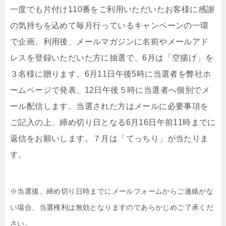
⼀度でも⽚付け110番をご利⽤いただいたお客様に感謝
の気持ちを込めて毎⽉⾏っているキャンペーンの⼀環
で企画。利⽤後、メールマガジンに名前やメールアド
レスを登録いただいた⽅に抽選で、6⽉は「空揚げ」を
３名様に贈ります。6月11⽇午後5時に当選者を弊社ホ
ームページで発表、12⽇午後５時に当選者へ個別でメ
ール配信します。当選された⽅はメールに必要事項を
ご記⼊の上、締め切り⽇となる6⽉16⽇午前11時までに
返信をお願いします。７⽉は「てっちり」が当たりま
す。
※当選後、締め切り⽇時までにメールフォームからご連絡がな
い場合、当選権利は無効となりますのであらかじめご了承くだ
さい。