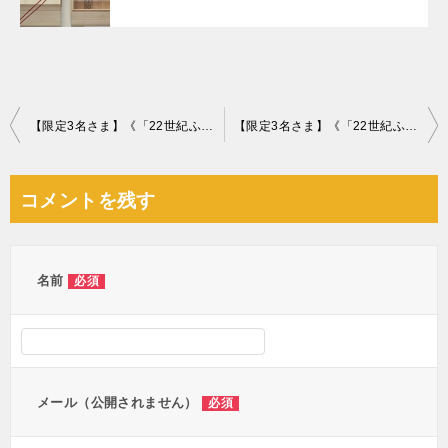
投
【限定3名さま】《「22世紀ふぐ」を3か月連続でプレゼント！5月はてっさ》～相談件数80万件突破〝祈念〟の特別企画スタート～
【限定3名さま】《「22世紀ふぐ」を3か月連続でプレゼント！7⽉はてっちり》～相談件数80万件突破〝祈念〟の特別企画～
稿
ナ
コメントを残す
ビ
ゲ
ー
名前
必須
シ
ョ
ン
メール（公開されません）
必須