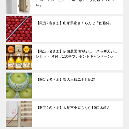
年』
【限定2名さま】山形県産さくらんぼ「佐藤錦」
【限定6名さま】伊藤農園 柑橘ジュース＆寒天ジュ
レセット 片付け110番プレゼントキャンペーン♪
【限定2名さま】梨の王様二十世紀梨
【限定2名さま】大納言小豆もなか10個木箱入