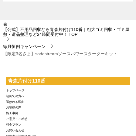
【公式】不用品回収なら青森片付け110番｜粗大ゴミ回収・ゴミ屋
敷・遺品整理など24時間受付中！
TOP
毎月恒例キャンペーン
【限定3名さま】sodastreamソースパワースターターキット
青森片付け110番
トップページ
初めての方へ
選ばれる理由
お客様の声
施工事例
ご意見・ご感想
料金プラン
お問い合わせ