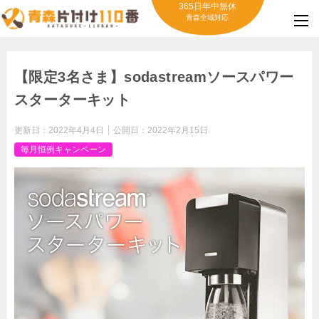
365日年中無休
青森全域対応
【限定3名さま】sodastreamソースパワー
スターターキット
更新日：
2022年4月4日
公開日：
2022年2月15日
毎月恒例キャンペーン