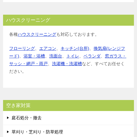
ハウスクリーニング
各種
ハウスクリーニング
も対応しております。
フローリング
、
エアコン
、
キッチン(台所)
、
換気扇(レンジフ
ード)
、
浴室・浴槽
、
洗面台
、
トイレ
、
ベランダ
、
窓ガラス・
サッシ・網戸・雨戸
、
洗濯機・洗濯槽
など、すべてお任せく
ださい。
空き家対策
庭石処分・撤去
草刈り・芝刈り・防草処理