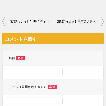
投
【限定3名さま】DelReYダイヤモンドショコラ１万円分
【限定3名さま】最高級ブランドいちご『美人姫』
稿
ナ
コメントを残す
ビ
ゲ
ー
名前
必須
シ
ョ
ン
メール（公開されません）
必須