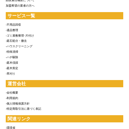
賠償責任補償について
加盟希望の業者の方へ
サービス一覧
-不用品回収
-遺品整理
-ゴミ屋敷整理･片付け
-庭石処分・撤去
-ハウスクリーニング
-特殊清掃
-ハチ駆除
-庭木伐採
-庭木剪定
-草刈り
運営会社
-会社概要
-利用規約
-個人情報保護方針
-特定商取引法に基づく表記
関連リンク
-環境省