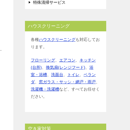
特殊清掃サービス
ハウスクリーニング
各種
ハウスクリーニング
も対応してお
ります。
フローリング
、
エアコン
、
キッチン
(台所)
、
換気扇(レンジフード)
、
浴
室・浴槽
、
洗面台
、
トイレ
、
ベラン
ダ
、
窓ガラス・サッシ・網戸・雨戸
、
洗濯機・洗濯槽
など、すべてお任せく
ださい。
空き家対策