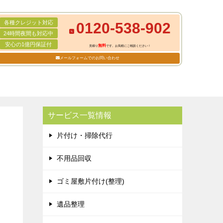
各種クレジット対応
0120-538-902
24時間夜間も対応中
安心の1億円保証付
無料
見積り
です。お気軽にご相談ください！
メールフォームでのお問い合わせ
サービス一覧情報
片付け・掃除代行
不用品回収
ゴミ屋敷片付け(整理)
遺品整理