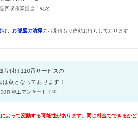
品回収作業担当 蛯名
付け
、
お部屋の清掃
のお見積もり依頼お待ちしております。
知片付け110番サービスの
点は
点となっております！
100件施工アンケート平均
金によって変動する可能性があります。同じ料金でできるかど
。