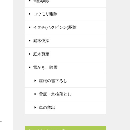
害獣駆除
コウモリ駆除
イタチ(ハクビシン)駆除
庭木伐採
庭木剪定
雪かき、除雪
屋根の雪下ろし
雪庇・氷柱落とし
車の救出