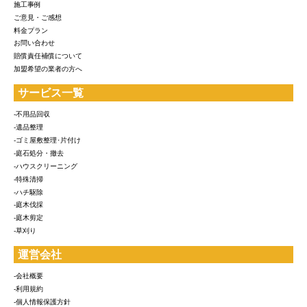
施工事例
ご意見・ご感想
料金プラン
お問い合わせ
賠償責任補償について
加盟希望の業者の方へ
サービス一覧
-不用品回収
-遺品整理
-ゴミ屋敷整理･片付け
-庭石処分・撤去
-ハウスクリーニング
-特殊清掃
-ハチ駆除
-庭木伐採
-庭木剪定
-草刈り
運営会社
-会社概要
-利用規約
-個人情報保護方針