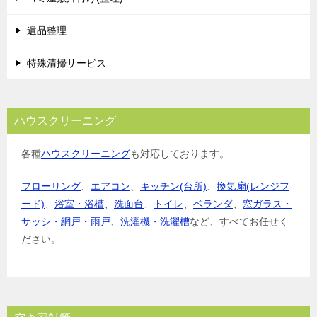
ン
遺品整理
特殊清掃サービス
ハウスクリーニング
各種
ハウスクリーニング
も対応しております。
フローリング
、
エアコン
、
キッチン(台所)
、
換気扇(レンジフ
ード)
、
浴室・浴槽
、
洗面台
、
トイレ
、
ベランダ
、
窓ガラス・
サッシ・網戸・雨戸
、
洗濯機・洗濯槽
など、すべてお任せく
ださい。