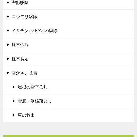
害獣駆除
コウモリ駆除
イタチ(ハクビシン)駆除
庭木伐採
庭木剪定
雪かき、除雪
屋根の雪下ろし
雪庇・氷柱落とし
車の救出