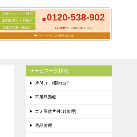
各種クレジット対応
0120-538-902
24時間夜間も対応中
安心の1億円保証付
無料
見積り
です。お気軽にご相談ください！
メールフォームでのお問い合わせ
サービス一覧情報
片付け・掃除代行
不用品回収
ゴミ屋敷片付け(整理)
遺品整理