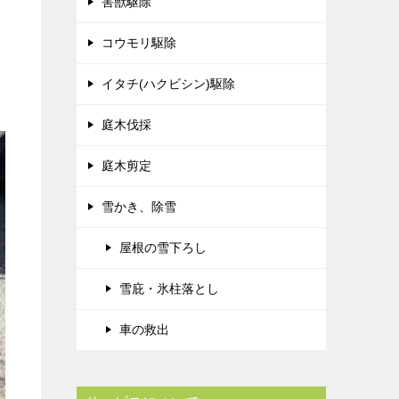
害獣駆除
コウモリ駆除
イタチ(ハクビシン)駆除
庭木伐採
庭木剪定
雪かき、除雪
屋根の雪下ろし
雪庇・氷柱落とし
車の救出