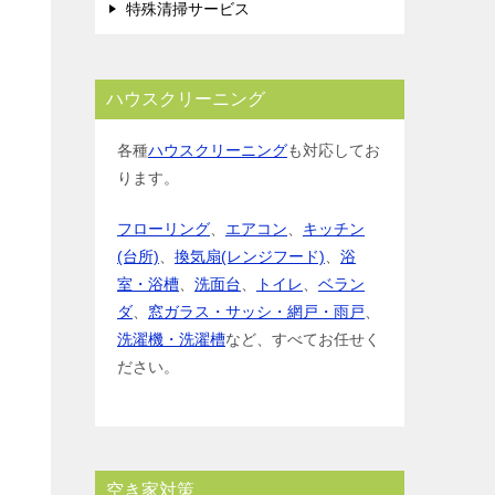
特殊清掃サービス
ハウスクリーニング
各種
ハウスクリーニング
も対応してお
ります。
フローリング
、
エアコン
、
キッチン
(台所)
、
換気扇(レンジフード)
、
浴
室・浴槽
、
洗面台
、
トイレ
、
ベラン
ダ
、
窓ガラス・サッシ・網戸・雨戸
、
洗濯機・洗濯槽
など、すべてお任せく
ださい。
空き家対策