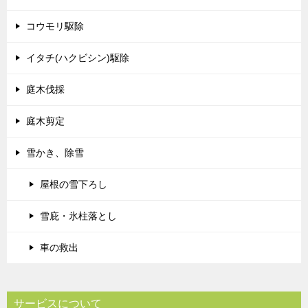
コウモリ駆除
イタチ(ハクビシン)駆除
庭木伐採
庭木剪定
雪かき、除雪
屋根の雪下ろし
雪庇・氷柱落とし
車の救出
サービスについて