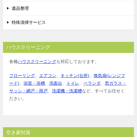
遺品整理
特殊清掃サービス
ハウスクリーニング
各種
ハウスクリーニング
も対応しております。
フローリング
、
エアコン
、
キッチン(台所)
、
換気扇(レンジフ
ード)
、
浴室・浴槽
、
洗面台
、
トイレ
、
ベランダ
、
窓ガラス・
サッシ・網戸・雨戸
、
洗濯機・洗濯槽
など、すべてお任せく
ださい。
空き家対策