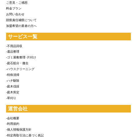
ご意見・ご感想
料金プラン
お問い合わせ
賠償責任補償について
加盟希望の業者の方へ
サービス一覧
-不用品回収
-遺品整理
-ゴミ屋敷整理･片付け
-庭石処分・撤去
-ハウスクリーニング
-特殊清掃
-ハチ駆除
-庭木伐採
-庭木剪定
-草刈り
運営会社
-会社概要
-利用規約
-個人情報保護方針
-特定商取引法に基づく表記