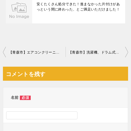
安くたくさん処分できた！進まなかった片付けがあ
っという間に終わった、とご満足いただけました！
投
【青森市】エアコンクリーニングご依頼 お客様の声
【青森市】洗濯機、ドラム式乾燥機付き洗濯機、突っ張り棒の回収
稿
ナ
コメントを残す
ビ
ゲ
ー
名前
必須
シ
ョ
ン