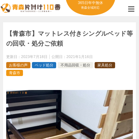
365日年中無休
青森全域対応
【青森市】マットレス付きシングルベッド等
の回収・処分ご依頼
更新日：
2023年7月18日
公開日：
2021年1月16日
お客様の声
ベッド処分
不用品回収・処分
家具処分
青森市