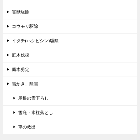
害獣駆除
コウモリ駆除
イタチ(ハクビシン)駆除
庭木伐採
庭木剪定
雪かき、除雪
屋根の雪下ろし
雪庇・氷柱落とし
車の救出