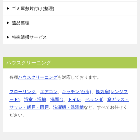
ゴミ屋敷片付け(整理)
遺品整理
特殊清掃サービス
ハウスクリーニング
各種
ハウスクリーニング
も対応しております。
フローリング
、
エアコン
、
キッチン(台所)
、
換気扇(レンジフ
ード)
、
浴室・浴槽
、
洗面台
、
トイレ
、
ベランダ
、
窓ガラス・
サッシ・網戸・雨戸
、
洗濯機・洗濯槽
など、すべてお任せく
ださい。