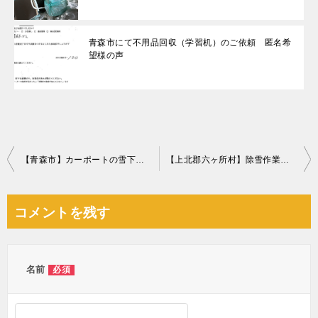
青森市にて不用品回収（学習机）のご依頼 匿名希
望様の声
投
【青森市】カーポートの雪下ろし排雪作業ご依頼 お客様の声
【上北郡六ヶ所村】除雪作業ご依頼 お客様の声
稿
ナ
コメントを残す
ビ
ゲ
ー
名前
必須
シ
ョ