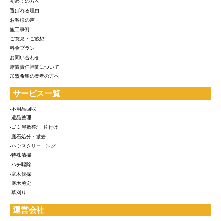
初めての方へ
選ばれる理由
お客様の声
施工事例
ご意見・ご感想
料金プラン
お問い合わせ
賠償責任補償について
加盟希望の業者の方へ
サービス一覧
-不用品回収
-遺品整理
-ゴミ屋敷整理･片付け
-庭石処分・撤去
-ハウスクリーニング
-特殊清掃
-ハチ駆除
-庭木伐採
-庭木剪定
-草刈り
運営会社