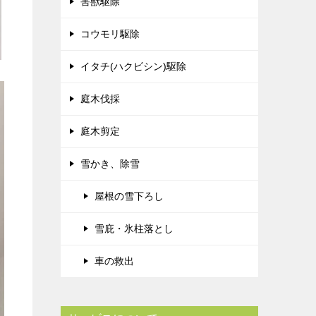
害獣駆除
コウモリ駆除
イタチ(ハクビシン)駆除
庭木伐採
庭木剪定
雪かき、除雪
屋根の雪下ろし
雪庇・氷柱落とし
車の救出