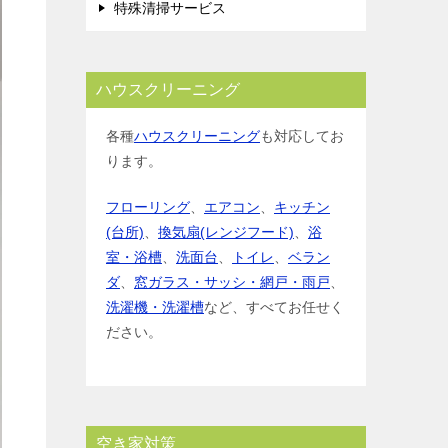
特殊清掃サービス
ハウスクリーニング
各種
ハウスクリーニング
も対応してお
ります。
フローリング
、
エアコン
、
キッチン
(台所)
、
換気扇(レンジフード)
、
浴
室・浴槽
、
洗面台
、
トイレ
、
ベラン
ダ
、
窓ガラス・サッシ・網戸・雨戸
、
洗濯機・洗濯槽
など、すべてお任せく
ださい。
空き家対策