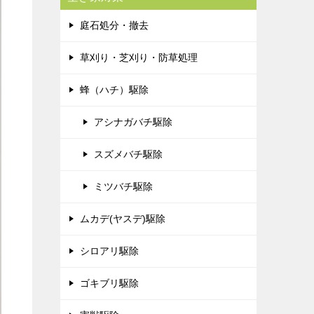
庭石処分・撤去
草刈り・芝刈り・防草処理
蜂（ハチ）駆除
アシナガバチ駆除
スズメバチ駆除
ミツバチ駆除
ムカデ(ヤスデ)駆除
シロアリ駆除
ゴキブリ駆除