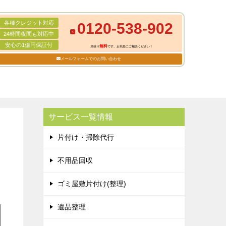
各種クレジット対応
0120-538-902
24時間夜間も対応中
安心の1億円保証付
無料
見積り
です。お気軽にご相談ください！
メールフォームでのお問い合わせ
サービス一覧情報
片付け・掃除代行
不用品回収
ゴミ屋敷片付け(整理)
遺品整理