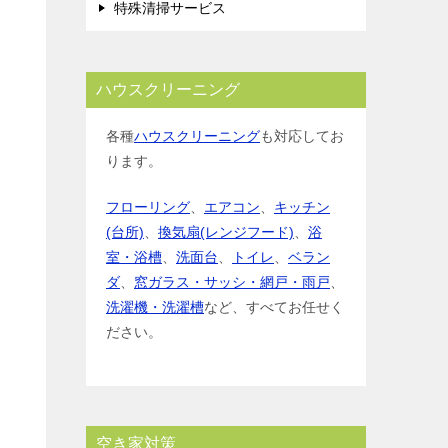
特殊清掃サービス
ハウスクリーニング
各種
ハウスクリーニング
も対応してお
ります。
フローリング
、
エアコン
、
キッチン
(台所)
、
換気扇(レンジフード)
、
浴
室・浴槽
、
洗面台
、
トイレ
、
ベラン
ダ
、
窓ガラス・サッシ・網戸・雨戸
、
洗濯機・洗濯槽
など、すべてお任せく
ださい。
空き家対策