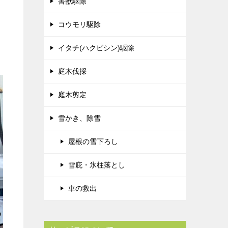
害獣駆除
コウモリ駆除
イタチ(ハクビシン)駆除
庭木伐採
庭木剪定
雪かき、除雪
屋根の雪下ろし
雪庇・氷柱落とし
車の救出