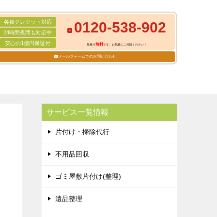
各種クレジット対応
0120-538-902
24時間夜間も対応中
安心の1億円保証付
無料
見積り
です。お気軽にご相談ください！
メールフォームでのお問い合わせ
サービス一覧情報
片付け・掃除代行
不用品回収
ゴミ屋敷片付け(整理)
遺品整理