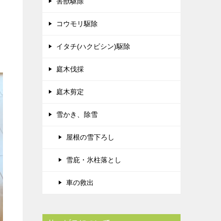
害獣駆除
コウモリ駆除
イタチ(ハクビシン)駆除
庭木伐採
庭木剪定
雪かき、除雪
屋根の雪下ろし
雪庇・氷柱落とし
車の救出