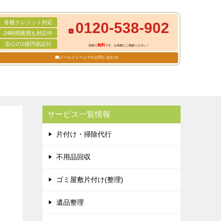
各種クレジット対応
0120-538-902
24時間夜間も対応中
安心の1億円保証付
無料
見積り
です。お気軽にご相談ください！
メールフォームでのお問い合わせ
サービス一覧情報
片付け・掃除代行
不用品回収
ゴミ屋敷片付け(整理)
遺品整理