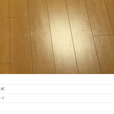
丘町
ッド