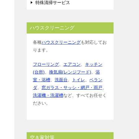
特殊清掃サービス
ハウスクリーニング
各種
ハウスクリーニング
も対応してお
ります。
フローリング
、
エアコン
、
キッチン
(台所)
、
換気扇(レンジフード)
、
浴
室・浴槽
、
洗面台
、
トイレ
、
ベラン
ダ
、
窓ガラス・サッシ・網戸・雨戸
、
洗濯機・洗濯槽
など、すべてお任せく
ださい。
空き家対策