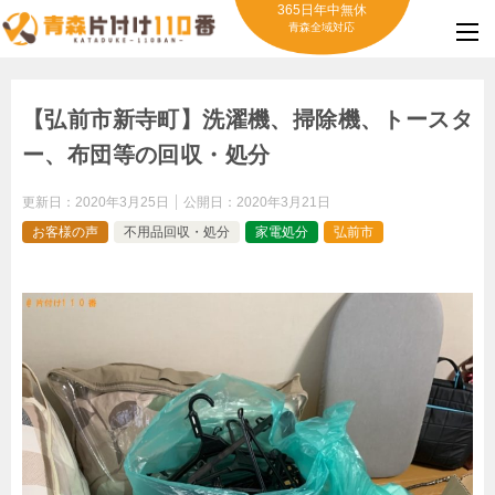
365日年中無休
青森全域対応
【弘前市新寺町】洗濯機、掃除機、トースタ
ー、布団等の回収・処分
更新日：
2020年3月25日
公開日：
2020年3月21日
お客様の声
不用品回収・処分
家電処分
弘前市