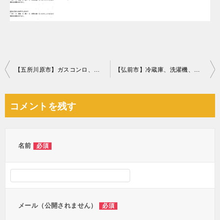
投
【五所川原市】ガスコンロ、食器棚、ドレッサーの回収・処分ご依頼
【弘前市】冷蔵庫、洗濯機、電子レンジ、折り畳みベッド等の回収
稿
ナ
コメントを残す
ビ
ゲ
ー
名前
必須
シ
ョ
ン
メール（公開されません）
必須