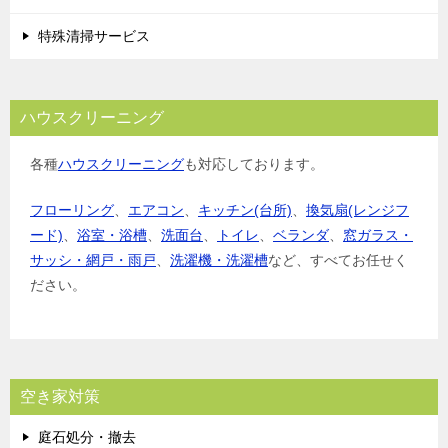
特殊清掃サービス
ハウスクリーニング
各種
ハウスクリーニング
も対応しております。
フローリング
、
エアコン
、
キッチン(台所)
、
換気扇(レンジフ
ード)
、
浴室・浴槽
、
洗面台
、
トイレ
、
ベランダ
、
窓ガラス・
サッシ・網戸・雨戸
、
洗濯機・洗濯槽
など、すべてお任せく
ださい。
空き家対策
庭石処分・撤去