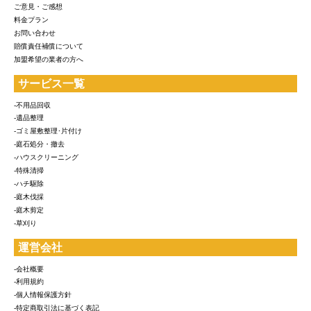
ご意見・ご感想
料金プラン
お問い合わせ
賠償責任補償について
加盟希望の業者の方へ
サービス一覧
-不用品回収
-遺品整理
-ゴミ屋敷整理･片付け
-庭石処分・撤去
-ハウスクリーニング
-特殊清掃
-ハチ駆除
-庭木伐採
-庭木剪定
-草刈り
運営会社
-会社概要
-利用規約
-個人情報保護方針
-特定商取引法に基づく表記