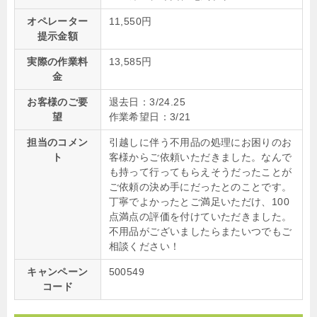
オペレーター
11,550円
提示金額
実際の作業料
13,585円
金
お客様のご要
退去日：3/24.25
望
作業希望日：3/21
担当のコメン
引越しに伴う不用品の処理にお困りのお
ト
客様からご依頼いただきました。なんで
も持って行ってもらえそうだったことが
ご依頼の決め手にだったとのことです。
丁寧でよかったとご満足いただけ、100
点満点の評価を付けていただきました。
不用品がございましたらまたいつでもご
相談ください！
キャンペーン
500549
コード