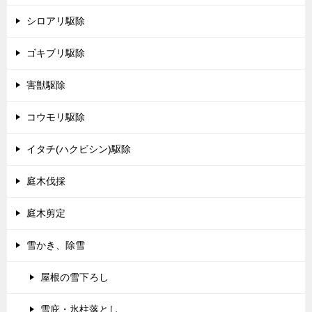
シロアリ駆除
ゴキブリ駆除
害獣駆除
コウモリ駆除
イタチ(ハクビシン)駆除
庭木伐採
庭木剪定
雪かき、除雪
屋根の雪下ろし
雪庇・氷柱落とし