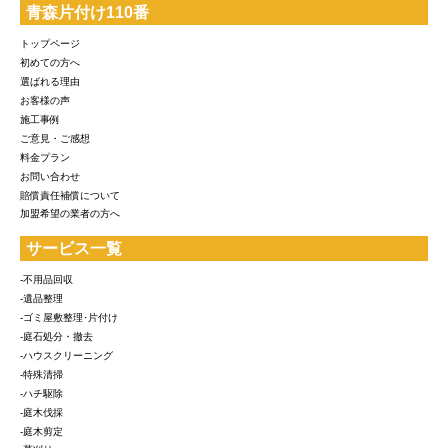
青森片付け110番
トップページ
初めての方へ
選ばれる理由
お客様の声
施工事例
ご意見・ご感想
料金プラン
お問い合わせ
賠償責任補償について
加盟希望の業者の方へ
サービス一覧
-不用品回収
-遺品整理
-ゴミ屋敷整理･片付け
-庭石処分・撤去
-ハウスクリーニング
-特殊清掃
-ハチ駆除
-庭木伐採
-庭木剪定