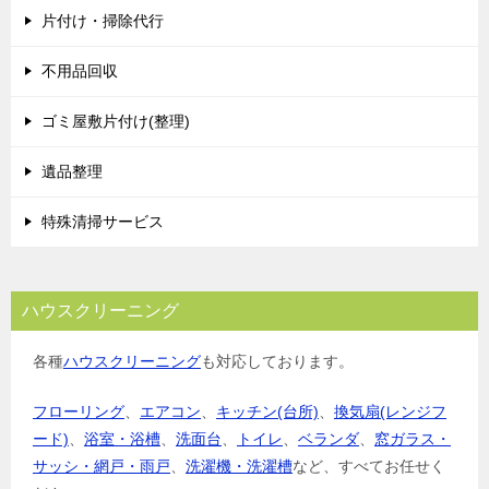
片付け・掃除代行
不用品回収
ゴミ屋敷片付け(整理)
遺品整理
特殊清掃サービス
ハウスクリーニング
各種
ハウスクリーニング
も対応しております。
フローリング
、
エアコン
、
キッチン(台所)
、
換気扇(レンジフ
ード)
、
浴室・浴槽
、
洗面台
、
トイレ
、
ベランダ
、
窓ガラス・
サッシ・網戸・雨戸
、
洗濯機・洗濯槽
など、すべてお任せく