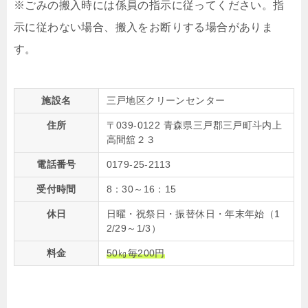
※ごみの搬入時には係員の指示に従ってください。指
示に従わない場合、搬入をお断りする場合がありま
す。
施設名
三戸地区クリーンセンター
住所
〒039-0122 青森県三戸郡三戸町斗内上
高間舘２３
電話番号
0179-25-2113
受付時間
8：30～16：15
休日
日曜・祝祭日・振替休日・年末年始（1
2/29～1/3）
料金
50㎏毎200円