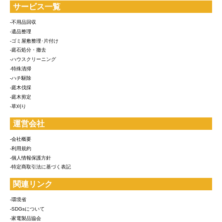
サービス一覧
-不用品回収
-遺品整理
-ゴミ屋敷整理･片付け
-庭石処分・撤去
-ハウスクリーニング
-特殊清掃
-ハチ駆除
-庭木伐採
-庭木剪定
-草刈り
運営会社
-会社概要
-利用規約
-個人情報保護方針
-特定商取引法に基づく表記
関連リンク
-環境省
-SDGsについて
-家電製品協会