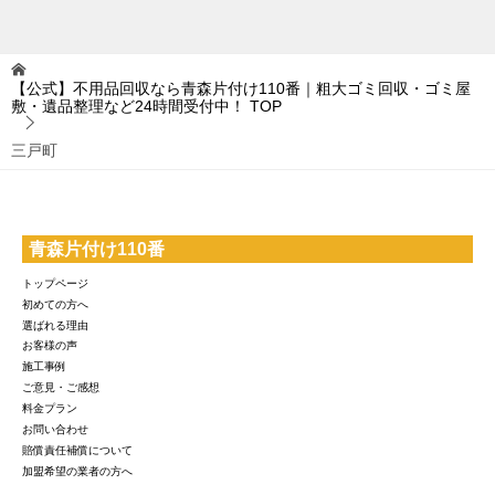
【公式】不用品回収なら青森片付け110番｜粗大ゴミ回収・ゴミ屋
敷・遺品整理など24時間受付中！
TOP
三戸町
青森片付け110番
トップページ
初めての方へ
選ばれる理由
お客様の声
施工事例
ご意見・ご感想
料金プラン
お問い合わせ
賠償責任補償について
加盟希望の業者の方へ