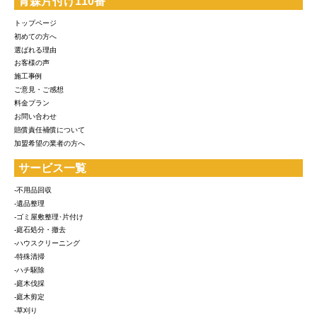
青森片付け110番
トップページ
初めての方へ
選ばれる理由
お客様の声
施工事例
ご意見・ご感想
料金プラン
お問い合わせ
賠償責任補償について
加盟希望の業者の方へ
サービス一覧
-不用品回収
-遺品整理
-ゴミ屋敷整理･片付け
-庭石処分・撤去
-ハウスクリーニング
-特殊清掃
-ハチ駆除
-庭木伐採
-庭木剪定
-草刈り