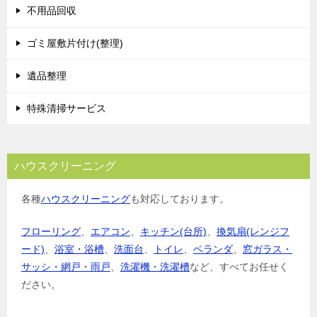
シ
不用品回収
ョ
ゴミ屋敷片付け(整理)
ン
遺品整理
特殊清掃サービス
ハウスクリーニング
各種
ハウスクリーニング
も対応しております。
フローリング
、
エアコン
、
キッチン(台所)
、
換気扇(レンジフ
ード)
、
浴室・浴槽
、
洗面台
、
トイレ
、
ベランダ
、
窓ガラス・
サッシ・網戸・雨戸
、
洗濯機・洗濯槽
など、すべてお任せく
ださい。