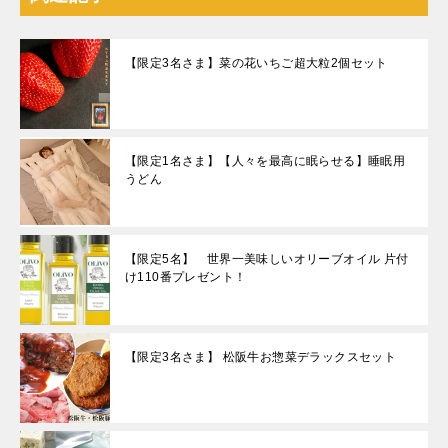
【限定3名さま】菜の花いちご超大粒2個セット
【限定1名さま】【人々を最高に眠らせる】睡眠用
うどん
【限定5名】 世界一美味しいオリーブオイル 片付
け110番プレゼント！
【限定3名さま】 松阪牛お惣菜デラックスセット