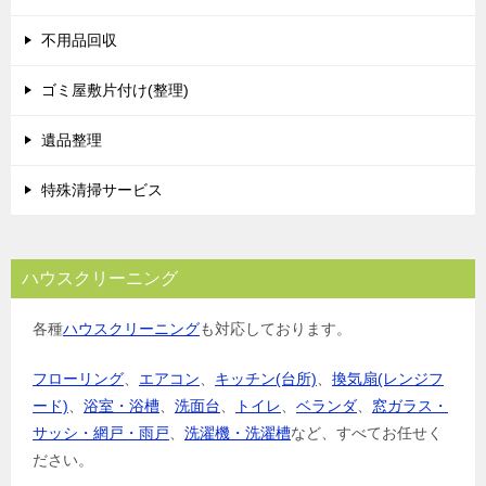
ー
シ
不用品回収
ョ
ゴミ屋敷片付け(整理)
ン
遺品整理
特殊清掃サービス
ハウスクリーニング
各種
ハウスクリーニング
も対応しております。
フローリング
、
エアコン
、
キッチン(台所)
、
換気扇(レンジフ
ード)
、
浴室・浴槽
、
洗面台
、
トイレ
、
ベランダ
、
窓ガラス・
サッシ・網戸・雨戸
、
洗濯機・洗濯槽
など、すべてお任せく
ださい。