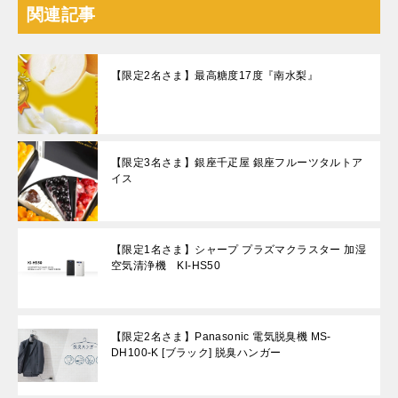
関連記事
【限定2名さま】最高糖度17度『南水梨』
【限定3名さま】銀座千疋屋 銀座フルーツタルトア
イス
【限定1名さま】シャープ プラズマクラスター 加湿
空気清浄機 KI-HS50
【限定2名さま】Panasonic 電気脱臭機 MS-
DH100-K [ブラック] 脱臭ハンガー