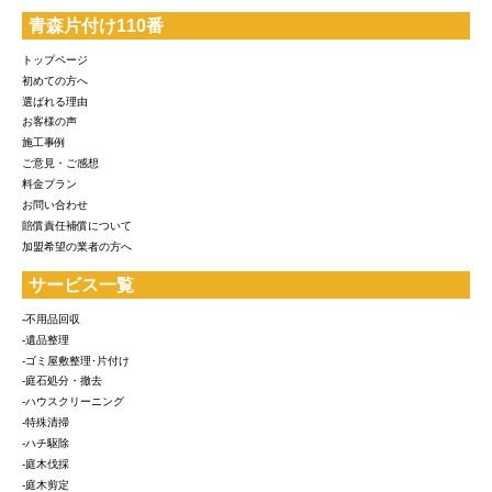
青森片付け110番
トップページ
初めての方へ
選ばれる理由
お客様の声
施工事例
ご意見・ご感想
料金プラン
お問い合わせ
賠償責任補償について
加盟希望の業者の方へ
サービス一覧
-不用品回収
-遺品整理
-ゴミ屋敷整理･片付け
-庭石処分・撤去
-ハウスクリーニング
-特殊清掃
-ハチ駆除
-庭木伐採
-庭木剪定