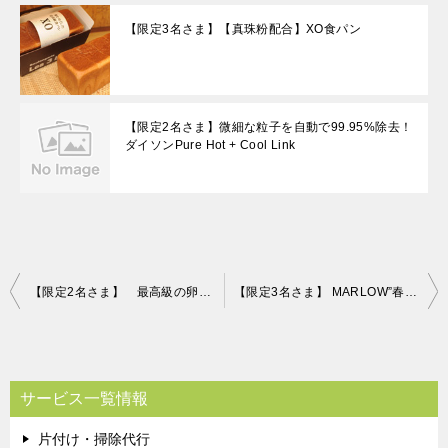
【限定3名さま】【真珠粉配合】XO食パン
【限定2名さま】微細な粒子を自動で99.95%除去！
ダイソンPure Hot + Cool Link
投
【限定2名さま】 最高級の卵「輝」！ 片付け110番プレゼントキャンペーン！！
【限定3名さま】 MARLOW”春のギフトセット「紅白プリン＆ケーキセット」” 片付け110番プレゼントキャンペーン！！
稿
ナ
ビ
サービス一覧情報
ゲ
片付け・掃除代行