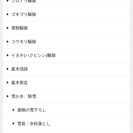
シロアリ駆除
ゴキブリ駆除
害獣駆除
コウモリ駆除
イタチ(ハクビシン)駆除
庭木伐採
庭木剪定
雪かき、除雪
屋根の雪下ろし
雪庇・氷柱落とし