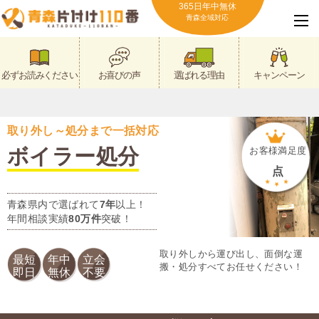
365日年中無休
青森全域対応
必ずお読みください
お喜びの声
選ばれる理由
キャンペーン
取り外し～処分まで一括対応
ボイラー処分
お客様満足度
点
青森県内で選ばれて
7年
以上！
年間相談実績
80万件
突破！
取り外しから運び出し、面倒な運
最短
年中
立会
搬・処分すべてお任せください！
即日
無休
不要