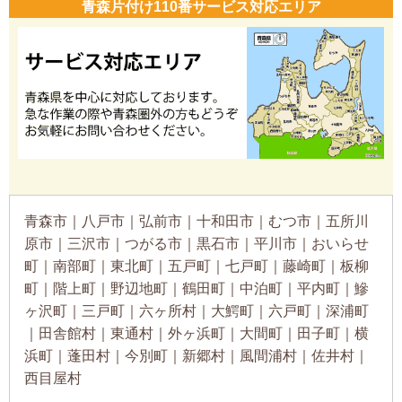
青森片付け110番サービス対応エリア
青森市｜八戸市｜弘前市｜十和田市｜むつ市｜五所川
原市｜三沢市｜つがる市｜黒石市｜平川市｜おいらせ
町｜南部町｜東北町｜五戸町｜七戸町｜藤崎町｜板柳
町｜階上町｜野辺地町｜鶴田町｜中泊町｜平内町｜鰺
ヶ沢町｜三戸町｜六ヶ所村｜大鰐町｜六戸町｜深浦町
｜田舎館村｜東通村｜外ヶ浜町｜大間町｜田子町｜横
浜町｜蓬田村｜今別町｜新郷村｜風間浦村｜佐井村｜
西目屋村